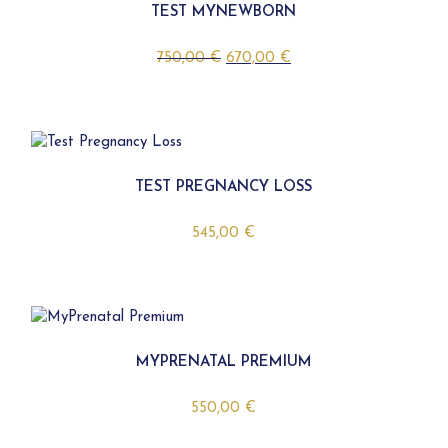
TEST MYNEWBORN
El
El
750,00
€
670,00
€
precio
precio
original
actual
era:
es:
750,00 €.
670,00 €.
TEST PREGNANCY LOSS
545,00
€
MYPRENATAL PREMIUM
550,00
€