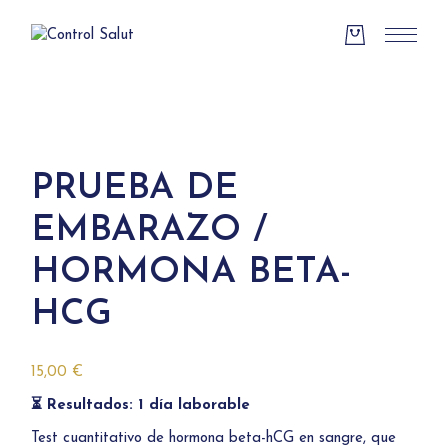
Skip
to
the
content
PRUEBA DE
EMBARAZO /
HORMONA BETA-
HCG
15,00
€
⏳ Resultados: 1 día laborable
Test cuantitativo de hormona beta-hCG en sangre, que