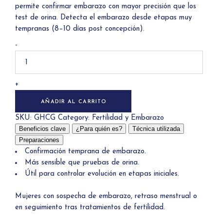
permite confirmar embarazo con mayor precisión que los
test de orina. Detecta el embarazo desde etapas muy
tempranas (8–10 días post concepción).
Prueba
-
de
embarazo
/
Hormona
Beta-
+
hCG
quantity
AÑADIR AL CARRITO
SKU:
GHCG
Category:
Fertilidad y Embarazo
Beneficios clave
¿Para quién es?
Técnica utilizada
Preparaciones
Confirmación temprana de embarazo.
Más sensible que pruebas de orina.
Útil para controlar evolución en etapas iniciales.
Mujeres con sospecha de embarazo, retraso menstrual o
en seguimiento tras tratamientos de fertilidad.