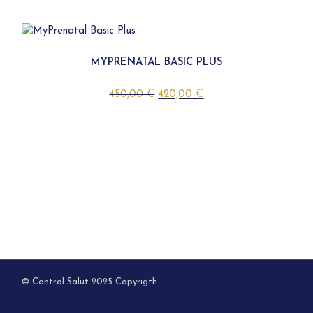
MYPRENATAL BASIC PLUS
El
El
450,00
€
420,00
€
precio
precio
original
actual
era:
es:
450,00 €.
420,00 €.
© Control Salut 2025 Copyrigth