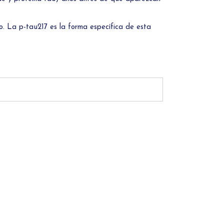
TEST MYNEWBORN
TEST MYHEALTHSC
TEST PREGNANCYLOSS
TEST MYNEWBORN
E
ro. La p-tau217 es la forma específica de esta
ESPERMIOGRAMA
TEST MYPHARMA
TEST PREGNANCYL
TEST THROMBORIS
CELIAQUÍA