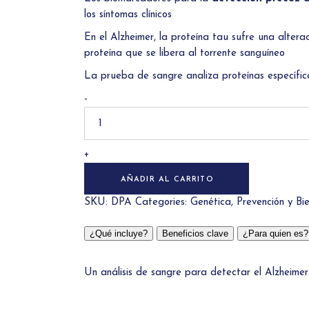
INTOLERANCIA ALIMENTARIA (+200)
TEST ETS CHECKSAFE
los síntomas clínicos
CELIAQUIA
TEST VPH
En el Alzheimer, la proteína tau sufre una altera
TEST HEPATITIS B Y C
proteína que se libera al torrente sanguíneo
TEST VIH
La prueba de sangre analiza proteínas específica
-
+
AÑADIR AL CARRITO
SKU:
DPA
Categories:
Genética
,
Prevención y Bi
¿Qué incluye?
Beneficios clave
¿Para quien es?
Un análisis de sangre para detectar el Alzheime