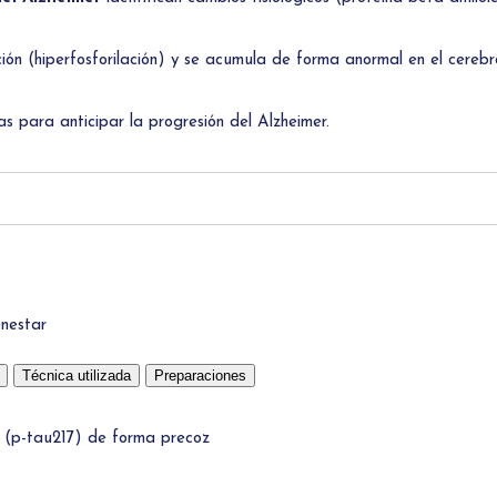
 PLUS
ESTUDIO VITAMINA B12
RIESGO DE ALZHEIMER
ESTUDIO VITAMINA D
ESTUDIO MARCADORES HOMBR
ción (hiperfosforilación) y se acumula de forma anormal en el cereb
ESTUDIO VITAMÍNICO COMPLETO
ESTUDIO MARCADORES MUJER
PANEL DE ALERGIAS
s para anticipar la progresión del Alzheimer.
PREOPERATORIO
CARIOTIPO
DETECCIÓN PRECOZ DEL ALZHEIMER
RIESGO DE ALZHEIMER
ESTUDIO MARCADORES HOMBRE
ESTUDIO MARCADORES MUJER
enestar
Técnica utilizada
Preparaciones
r (p-tau217) de forma precoz