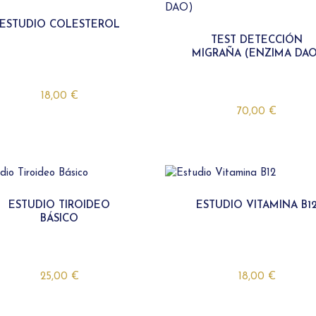
 PLUS
ESTUDIO VITAMINA B12
RIESGO DE ALZHEIMER
ESTUDIO VITAMINA D
ESTUDIO COLESTEROL
ESTUDIO MARCADORES HOMBR
TEST DETECCIÓN
ESTUDIO VITAMÍNICO COMPLETO
MIGRAÑA (ENZIMA DAO
ESTUDIO MARCADORES MUJER
PANEL DE ALERGIAS
PREOPERATORIO
18,00
€
CARIOTIPO
70,00
€
DETECCIÓN PRECOZ DEL ALZHEIMER
RIESGO DE ALZHEIMER
ESTUDIO MARCADORES HOMBRE
ESTUDIO MARCADORES MUJER
ESTUDIO TIROIDEO
ESTUDIO VITAMINA B1
BÁSICO
25,00
€
18,00
€