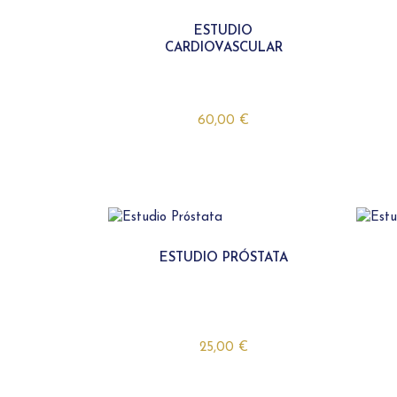
INTOLERANCIA ALIMENTARIA (+200)
TEST ETS CHECKSAFE
CELIAQUIA
TEST VPH
ESTUDIO
CARDIOVASCULAR
TEST HEPATITIS B Y C
TEST VIH
60,00
€
ESTUDIO PRÓSTATA
25,00
€