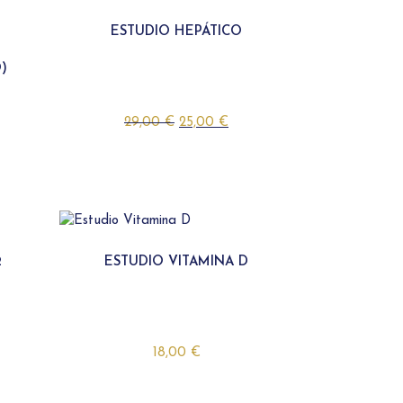
TEST MYNEWBORN
TEST MYHEALTHSC
TEST PREGNANCYLOSS
TEST MYNEWBORN
ESTUDIO HEPÁTICO
E
ESPERMIOGRAMA
TEST MYPHARMA
)
TEST PREGNANCYL
TEST THROMBORIS
29,00
€
25,00
€
CELIAQUÍA
2
ESTUDIO VITAMINA D
18,00
€