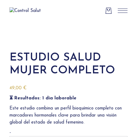
Skip
to
the
content
ESTUDIO SALUD
MUJER COMPLETO
49,00
€
⏳ Resultados: 1 día laborable
Este estudio combina un perfil bioquímico completo con
marcadores hormonales clave para brindar una visión
global del estado de salud femenino.
Estudio
-
Salud