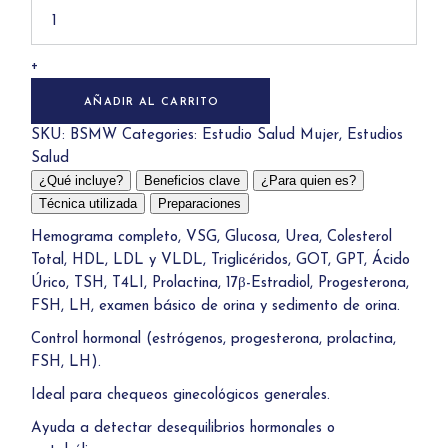
Mujer
Completo
quantity
+
AÑADIR AL CARRITO
SKU:
BSMW
Categories:
Estudio Salud Mujer
,
Estudios
Salud
¿Qué incluye?
Beneficios clave
¿Para quien es?
Técnica utilizada
Preparaciones
Hemograma completo, VSG, Glucosa, Urea, Colesterol
Total, HDL, LDL y VLDL, Triglicéridos, GOT, GPT, Ácido
Úrico, TSH, T4LI, Prolactina, 17β-Estradiol, Progesterona,
FSH, LH, examen básico de orina y sedimento de orina.
Control hormonal (estrógenos, progesterona, prolactina,
FSH, LH).
Ideal para chequeos ginecológicos generales.
Ayuda a detectar desequilibrios hormonales o