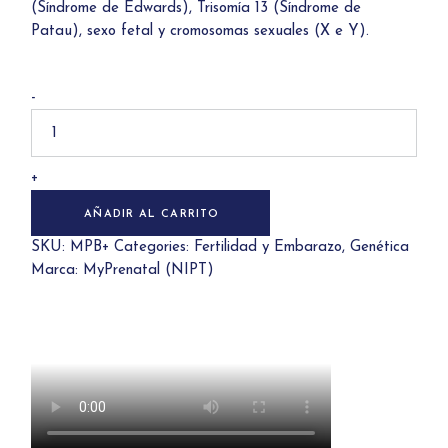
(Síndrome de Edwards), Trisomía 13 (Síndrome de
Patau), sexo fetal y cromosomas sexuales (X e Y).
MyPrenatal
-
Basic
Plus
quantity
+
AÑADIR AL CARRITO
SKU:
MPB+
Categories:
Fertilidad y Embarazo
,
Genética
Marca:
MyPrenatal (NIPT)