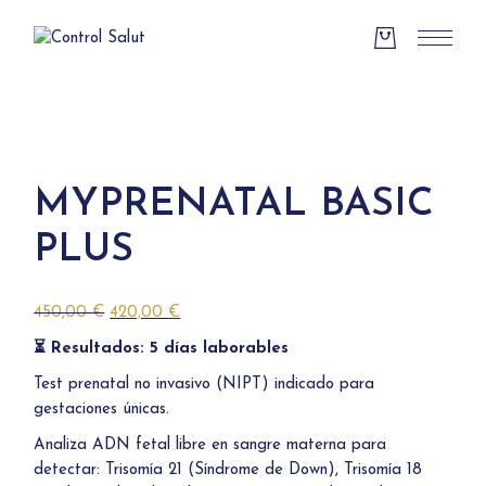
Skip
to
the
content
MYPRENATAL BASIC
PLUS
El
El
450,00
€
420,00
€
precio
precio
original
actual
⏳ Resultados: 5 días laborables
era:
es:
450,00 €.
420,00 €.
Test prenatal no invasivo (NIPT) indicado para
gestaciones únicas.
Analiza ADN fetal libre en sangre materna para
detectar: Trisomía 21 (Síndrome de Down), Trisomía 18