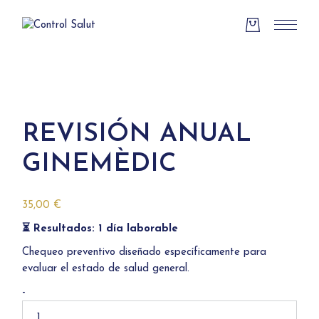
Skip
to
the
content
REVISIÓN ANUAL
GINEMÈDIC
35,00
€
⏳ Resultados: 1 día laborable
Chequeo preventivo diseñado específicamente para
evaluar el estado de salud general.
Revisión
-
Anual
Ginemèdic